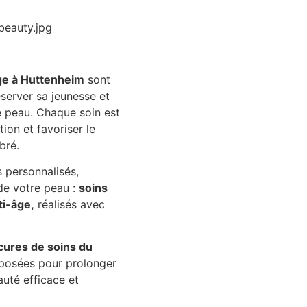
ge à Huttenheim
sont
éserver sa jeunesse et
 peau. Chaque soin est
tion et favoriser le
ibré.
personnalisés,
 de votre peau :
soins
ti-âge,
réalisés avec
cures de soins du
posées pour prolonger
auté efficace et