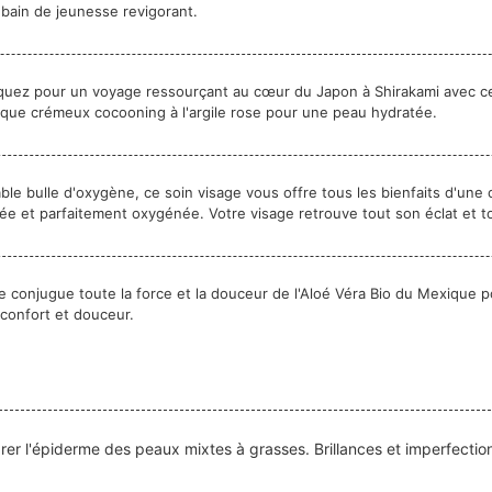
 bain de jeunesse revigorant.
rquez pour un voyage ressourçant au cœur du Japon à Shirakami avec ce s
asque crémeux cocooning à l'argile rose pour une peau hydratée.
able bulle d'oxygène, ce soin visage vous offre tous les bienfaits d'une 
e et parfaitement oxygénée. Votre visage retrouve tout son éclat et t
age conjugue toute la force et la douceur de l'Aloé Véra Bio du Mexique 
confort et douceur.
brer l'épiderme des peaux mixtes à grasses. Brillances et imperfections 